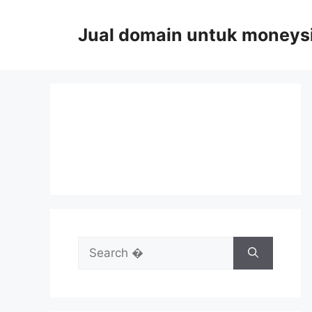
Skip
to
Jual domain untuk moneys
content
Search
for: